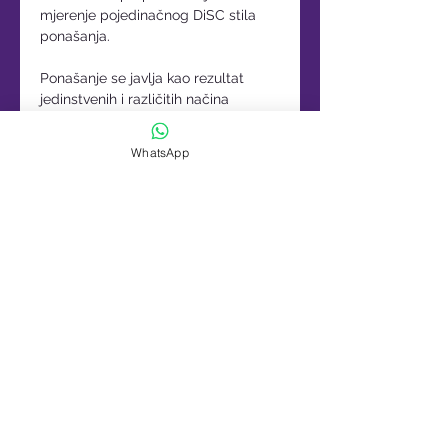
mjerenje pojedinačnog DiSC stila 
ponašanja. 
Ponašanje se javlja kao rezultat 
jedinstvenih i različitih načina 
razmišljanja, osjećaja i djelovanja. 
To je izraz identiteta - razlikuje 
WhatsApp
jednog pojedinca od drugog - 
slično poput otiska prsta.
Cilj ove specijalističke radionice je 
upoznati sudionike s glavnim DISC 
osobnostima  kroz stvarne primjere i 
rad na praktičnim vježbama te na 
taj način jednostavnost u 
implementaciji i upotrebi navedenih 
psihoanaliza.
DISC je
 .... 
Read More >