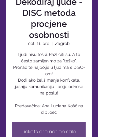
Dekodiraj ljude -
DISC metoda
procjene
osobnosti
čet, 11. pro
  |  
Zagreb
Ljudi nisu teški. Različiti su. A to
često zamijenimo za "teško".
Pronađite najbolje u ljudima s DISC-
om!
Dođi ako želiš manje konflikata,
jasniju komunikaciju i bolje odnose
na poslu!
Predavačica: Ana Luciana Koščina
dipl.oec
Tickets are not on sale