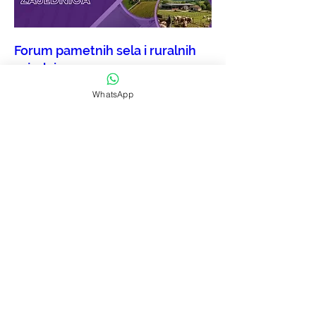
Forum pametnih sela i ruralnih
zajednica
pon, 05. lis
WhatsApp
More info
Saznaj više
Prijavi se i budi obaviješten o
novim edukacijama ili nam javi
koja te edukacija zanima