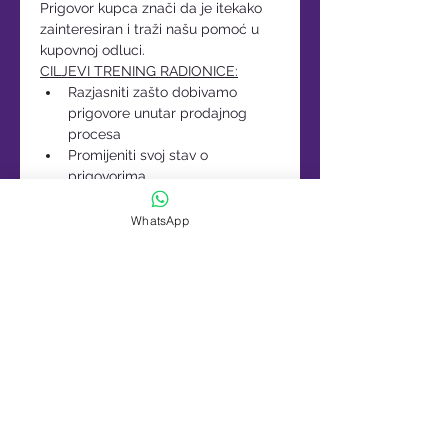
Prigovor kupca znači da je itekako 
zainteresiran i traži našu pomoć u 
kupovnoj odluci.
CILJEVI TRENING RADIONICE:
Razjasniti zašto dobivamo 
prigovore unutar prodajnog 
procesa 
Promijeniti svoj stav o 
prigovorima 
Read More >
WhatsApp
Tickets
Sale ended
Ticket type
Prigovori u prodaji
More info