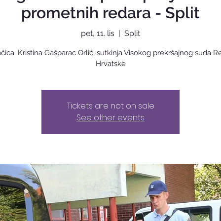
prometnih redara - Split
pet, 11. lis
  |  
Split
čica: Kristina Gašparac Orlić, sutkinja Visokog prekršajnog suda R
Hrvatske
Tickets are not on sale
See other events