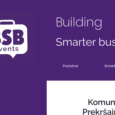
Building
Smarter bus
Početna
Smart
Komuna
Prekrša