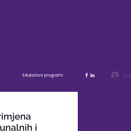
Log
Edukativni programi
rimjena
nalnih i