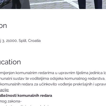
on
 3, 21000, Split, Croatia
cation
ijenjen komunalnim redarima u upravnim tijelima jedinica lo
munalni sustav te voditeljima odsjeka komunalnog redarstva.
a komunalnih redara za učinkovito vođenje prekršajnih i upra
cije:
adležnosti komunalnih redara
jnog zakona
- 