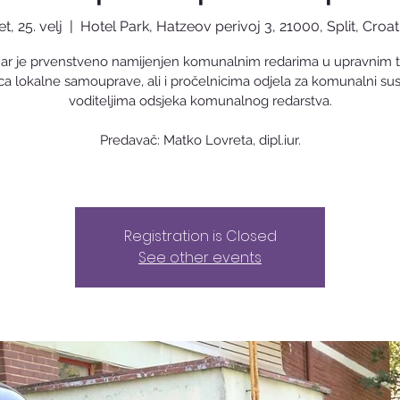
et, 25. velj
  |  
Hotel Park, Hatzeov perivoj 3, 21000, Split, Croat
ar je prvenstveno namijenjen komunalnim redarima u upravnim ti
ica lokalne samouprave, ali i pročelnicima odjela za komunalni sus
voditeljima odsjeka komunalnog redarstva.
Predavač: Matko Lovreta, dipl.iur.
Registration is Closed
See other events