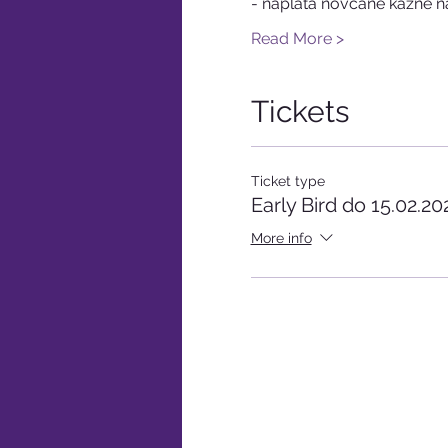
- naplata novčane kazne na
Read More >
Tickets
Ticket type
Early Bird do 15.02.20
More info