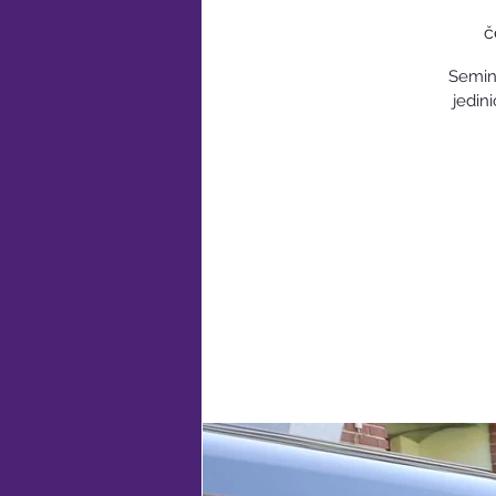
č
Semin
jedin