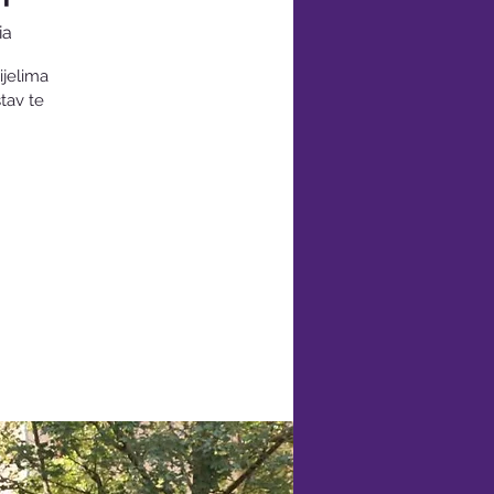
ia
jelima
tav te