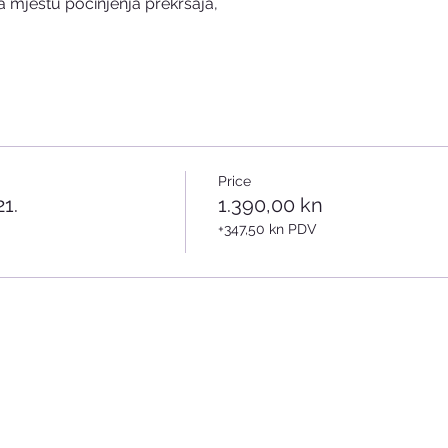
 mjestu počinjenja prekršaja,
Price
21.
1.390,00 kn
+347,50 kn PDV