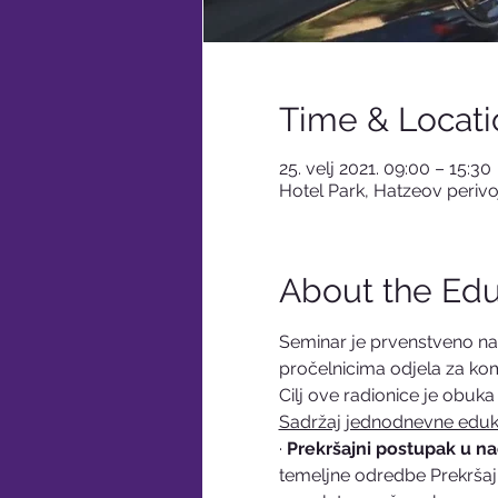
Time & Locati
25. velj 2021. 09:00 – 15:30
Hotel Park, Hatzeov perivoj
About the Edu
Seminar je prvenstveno nam
pročelnicima odjela za ko
Cilj ove radionice je obuk
Sadržaj jednodnevne eduka
· 
Prekršajni postupak u n
temeljne odredbe Prekrša