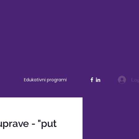
Log
Edukativni programi
prave - "put