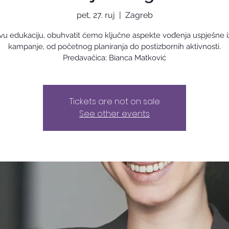
pet, 27. ruj
  |  
Zagreb
vu edukaciju, obuhvatit ćemo ključne aspekte vođenja uspješne 
kampanje, od početnog planiranja do postizbornih aktivnosti.
Tickets are not on sale
See other events