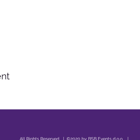
ent
All Rights Reserved | ©2020 by BSB Events d.o.o |