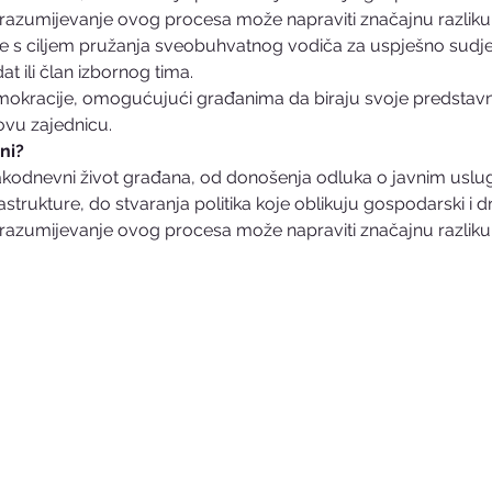
i razumijevanje ovog procesa može napraviti značajnu razliku 
je s ciljem pružanja sveobuhvatnog vodiča za uspješno sudje
at ili član izbornog tima. 
emokracije, omogućujući građanima da biraju svoje predstavni
ovu zajednicu.
ni?
svakodnevni život građana, od donošenja odluka o javnim usl
strukture, do stvaranja politika koje oblikuju gospodarski i dr
i razumijevanje ovog procesa može napraviti značajnu razliku 