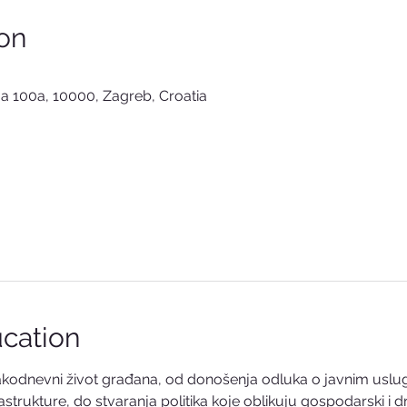
on
a 100a, 10000, Zagreb, Croatia
cation
svakodnevni život građana, od donošenja odluka o javnim usl
strukture, do stvaranja politika koje oblikuju gospodarski i dr