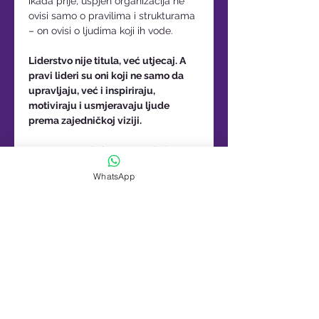
ikada prije, uspjeh organizacija ne 
ovisi samo o pravilima i strukturama 
– on ovisi o ljudima koji ih vode. 
Liderstvo nije titula, već utjecaj. A 
pravi lideri su oni koji ne samo da 
upravljaju, već i inspiriraju, 
motiviraju i usmjeravaju ljude 
prema zajedničkoj viziji.
U vremenu u kojem se sve brže 
mijenjaju društveni prioriteti, 
WhatsApp
tehnologije i očekivanja građana, 
postaje jasno – javna uprava treba 
novu generaciju lidera. 
Lidera koji razumiju da moć nije 
dominacija, već odgovornost. 
Da ravnoteža ne znači stagnaciju, 
već mudro upravljanje promjenama. 
I da suradnja nije opcija, već temelj 
uspjeha.