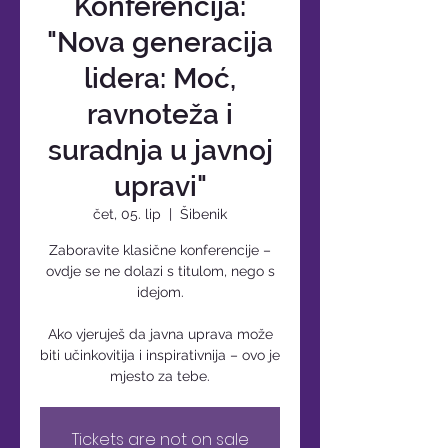
Konferencija:
"Nova generacija
lidera: Moć,
ravnoteža i
suradnja u javnoj
upravi"
čet, 05. lip
  |  
Šibenik
Zaboravite klasične konferencije –
ovdje se ne dolazi s titulom, nego s
idejom.
Ako vjeruješ da javna uprava može
biti učinkovitija i inspirativnija – ovo je
mjesto za tebe.
Tickets are not on sale