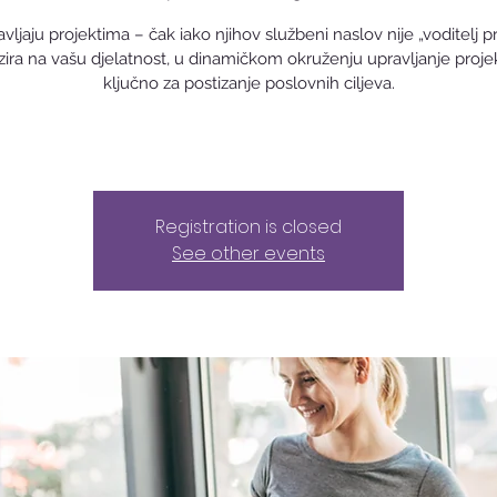
avljaju projektima – čak iako njihov službeni naslov nije „voditelj pr
ira na vašu djelatnost, u dinamičkom okruženju upravljanje proje
ključno za postizanje poslovnih ciljeva.
Registration is closed
See other events