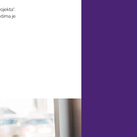
ojekta“.
ktima je