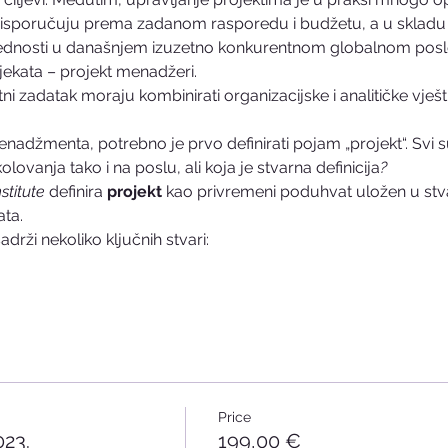
 isporučuju prema zadanom rasporedu i budžetu, a u skladu 
prednosti u današnjem izuzetno konkurentnom globalnom pos
jekata – projekt menadžeri. 
tni zadatak moraju kombinirati organizacijske i analitičke vje
menadžmenta, potrebno je prvo definirati pojam „projekt“. Svi s
olovanja tako i na poslu, ali koja je stvarna definicija
? 
titute
 definira 
projekt
 kao privremeni poduhvat uložen u stv
ta. 
adrži nekoliko ključnih stvari:
Price
023.
199,00 €