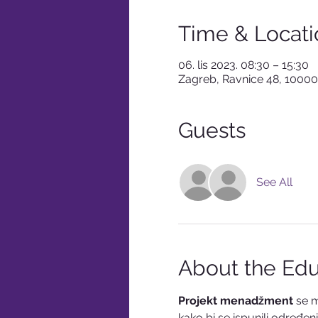
Time & Locati
06. lis 2023. 08:30 – 15:30
Zagreb, Ravnice 48, 10000
Guests
See All
About the Edu
Projekt menadžment
 se m
kako bi se ispunili određen