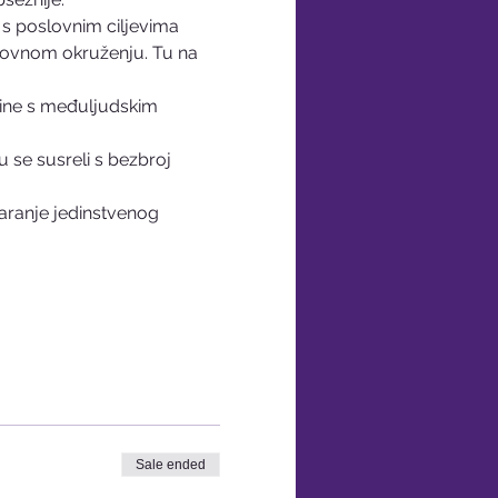
s poslovnim ciljevima 
lovnom okruženju. Tu na 
štine s međuljudskim 
u se susreli s bezbroj 
aranje jedinstvenog 
Sale ended