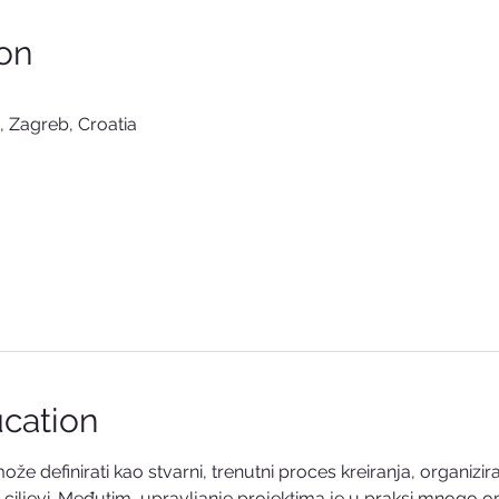
on
, Zagreb, Croatia
cation
ože definirati kao stvarni, trenutni proces kreiranja, organizir
i ciljevi. Međutim, upravljanje projektima je u praksi mnogo op