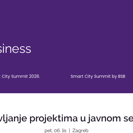
iness
 City Summit 2026.
Smart City Summit by BSB
ljanje projektima u javnom s
pet, 06. lis
  |  
Zagreb