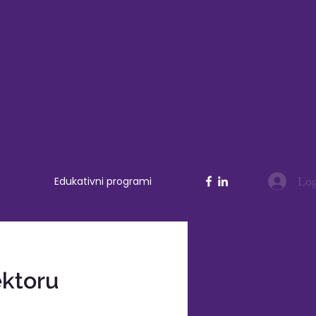
Log
Edukativni programi
ektoru